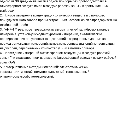
одного из 30 вредных веществ в одном приборе без пробоподготовки в
атмосферном воздухе и/или в воздухе рабочей зоны и в промышленных
выбросах
2. Прямое измерение концентрации химических веществ и с помощью
принудительного забора пробы встроенным насосом и/или в предварительно
отобранной пробе
3. ГАНК-4 Ф реализует возможность автоматической калибровки каналов
измерения, установку исходных уровней измерений, аналитические
преобразования полученных концентраций в осредненные данные за
период регистрации измерений, вывод измеренных значений концентрации
на дисплей, персональный компьютер (ПК) и в память прибора
4. Проведение измерений в атмосферном воздухе (А), в воздухе рабочей
зоны (Р) и в расширенном диапазоне (атмосферный воздух и воздух рабочей
зоны)(АР)
5. Альтернативные методы измерений: электрохимический,
термокаталитический, полупроводниковый, конверсионный,
оптронноспектрофотометрический.